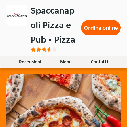
Passa
Spaccanap
al
contenuto
oli Pizza e
principale
Ordina online
Pub - Pizza
Recensioni
Menu
Contatti